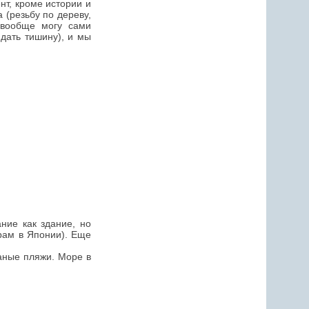
т, кроме истории и
 (резьбу по дереву,
 вообще могу сами
дать тишину), и мы
ание как здание, но
храм в Японии). Еще
аные пляжи. Море в