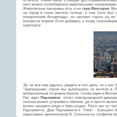
осталось. Очень жаль! Стоящая достопримечательнос
него можно полюбоваться живописными панорамами 
Живописные панорамы есть и на
горе Виктория
. Мы
на город в глаза светило солнце, а сам Сити был 
покорителям Антарктиды, он смотрит строго на юг
кончается морем! Если добавить к этому сильнейшие
аэропорту.
Эх, не все нам удалось увидеть в этот день, но у нас
"Завтрашним" утром мы выписались из мотеля в 
великолепным островом Капити. Снова едем в Веллинг
Нас ждет
Парламент
, оплот новозеландской демокр
газонах можно устраивать пикники, да и просто валя
можно заходить когда и кому угодно. Раз в час тут п
Парламента, Дом Парламента и "Улей" - Executive W
нарисовано архитектором Б. Спенсом на салфетке во