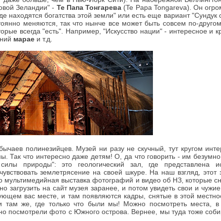
овой Зеландии" -
Те Папа Тонгарева
(Te Papa Tongareva). Он огр
де находятся богатства этой земли" или есть еще вариант "Сундук 
тоянно меняются, так что нынче все может быть совсем по-друго
рые всегда "есть". Например, "Искусство нации" - интересное и 
аний
марае
и т.д.
обычаев полинезийцев. Музей ни разу не скучный, тут кругом инт
. Так что интересно даже детям! О, да что говорить - им безумн
силы природы": это геологический зал, где представлена и
чувствовать землетрясение на своей шкуре. На наш взгляд, этот 
о мультимедийная выставка фотографий и видео об НЗ, которые сн
но загрузить на сайт музея заранее, и потом увидеть свои и чужие
сующем вас месте, и там появляются кадры, снятые в этой местн
 там же, где только что были мы! Можно посмотреть места, в
но посмотрели фото с Южного острова. Вернее, мы туда тоже соби