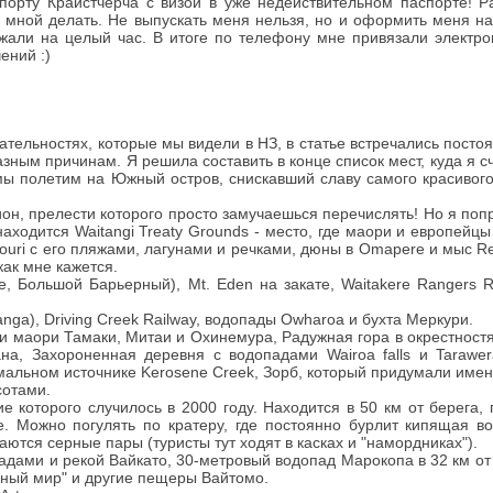
опорту Крайстчерча с визой в уже недействительном паспорте! Р
о мной делать. Не выпускать меня нельзя, но и оформить меня на
ржали на целый час. В итоге по телефону мне привязали электро
ений :)
ательностях, которые мы видели в НЗ, в статье встречались пост
разным причинам. Я решила составить в конце список мест, куда я
мы полетим на Южный остров, снискавший славу самого красивого
ион, прелести которого просто замучаешься перечислять! Но я поп
 находится Waitangi Treaty Grounds - место, где маори и европейц
ouri с его пляжами, лагунами и речками, дюны в Omapere и мыс R
как мне кажется.
е, Большой Барьерный), Mt. Eden на закате, Waitakere Rangers R
anga), Driving Creek Railway, водопады Owharoa и бухта Меркури.
ни маори Тамаки, Митаи и Охинемура, Радужная гора в окрестностя
на, Захороненная деревня с водопадами Wairoa falls и Tarawera
рмальном источнике Kerosene Creek, Зорб, который придумали имен
сотами.
е которого случилось в 2000 году. Находится в 50 км от берега,
ре. Можно погулять по кратеру, где постоянно бурлит кипящая в
аются серные пары (туристы тут ходят в касках и "намордниках").
садами и рекой Вайкато, 30-метровый водопад Марокопа в 32 км о
янный мир" и другие пещеры Вайтомо.