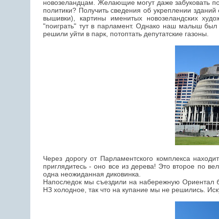
новозеландцам. Желающие могут даже забуковать пос
политики? Получить сведения об укреплении зданий 
вышивки), картины именитых новозеландских худо
"поиграть" тут в парламент. Однако наш малыш был 
решили уйти в парк, потоптать депутатские газоны.
Через дорогу от Парламентского комплекса находи
приглядитесь - оно все из дерева! Это второе по в
одна неожиданная диковинка.
Напоследок мы съездили на набережную Ориентал бэ
НЗ холодное, так что на купание мы не решились. Ис