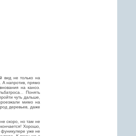
й вид не только на
и. А напротив, прямо
внования на каноэ.
ьбатроса... Понять
пройти чуть дальше,
проезжали мимо на
ород деревьев, даже
не скоро, но там не
 кончается! Хорошо,
а фуникулере уже не