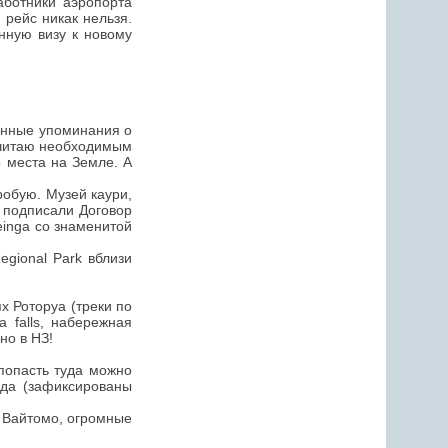
аботники аэропорта
 рейс никак нельзя.
нную визу к новому
оянные упоминания о
 считаю необходимым
 места на Земле. А
робую. Музей каури,
ы подписали Договор
einga со знаменитой
egional Park вблизи
х Роторуа (треки по
 falls, набережная
но в НЗ!
 попасть туда можно
ода (зафиксированы
т Вайтомо, огромные