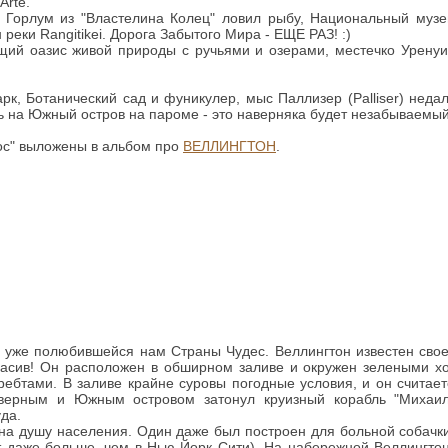
Arte.
 где Горлум из "Властелина Колец" ловил рыбу, Национальный муз
реки Rangitikei. Дорога Забытого Мира - ЕЩЕ РАЗ! :)
ящий оазис живой природы с ручьями и озерами, местечко Уренуи 
рк, Ботанический сад и фуникулер, мыс Паллизер (Palliser) недал
ь на Южный остров на пароме - это наверняка будет незабываемый
нос" выложены в альбом про
ВЕЛЛИНГТОН
.
цу уже полюбившейся нам Страны Чудес. Веллингтон известен сво
красив! Он расположен в обширном заливе и окружен зелеными х
ребтами. В заливе крайне суровы погодные условия, и он считае
верным и Южным островом затонул круизный корабль "Михаил
да.
на душу населения. Один даже был построен для больной собачки
ут даже больше, чем в Нью-Йорк Сити). На набережной Веллингто