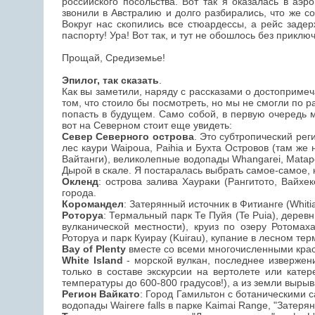
российского посольства. Вот так я оказалась в аэр
звонили в Австралию и долго разбирались, что же с
Вокруг нас скопились все стюардессы, а рейс заде
паспорту! Ура! Вот так, и тут не обошлось без приключ
Прощай, Средиземье!
Эпилог, так сказать
.
Как вы заметили, наряду с рассказами о достопримеч
том, что стоило бы посмотреть, но мы не смогли по 
попасть в будущем. Само собой, в первую очередь 
вот на Северном стоит еще увидеть:
Север Северного острова
. Это субтропический рег
лес каури Waipoua, Paihia и Бухта Островов (там же
Вайтанги), великолепные водопады Whangarei, Matap
Дырой в скале. Я постаралась выбрать самое-самое, 
Окленд
: острова залива Хаураки (Рангитото, Вайхек
города.
Коромандел
: Затерянный источник в Фитианге (Whiti
Роторуа
: Термальный парк Те Пуйя (Te Puia), дерев
вулканической местности), круиз по озеру Ротомаха
Роторуа и парк Куирау (Kuirau), купание в лесном те
Bay of Plenty
вместе со всеми многочисленными кра
White Island
- морской вулкан, последнее извержени
только в составе экскурсии на вертолете или кате
температуры до 600-800 градусов!), а из земли вырыв
Регион Вайкато
: Город Гамильтон с ботаническими 
водопады Wairere falls в парке Kaimai Range, "Затер