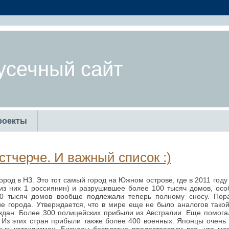
усечный сайт
роекты
стчерче. И важный список :)
город в НЗ. Это тот самый город на Южном острове, где в 2011 год
из них 1 россиянин) и разрушившее более 100 тысяч домов, осо
 тысяч домов вообще подлежали теперь полному сносу. Пора
е города. Утверждается, что в мире еще не было аналогов тако
аждан. Более 300 полицейских прибыли из Австралии. Еще помога
 Из этих стран прибыли также более 400 военных. Японцы очень 