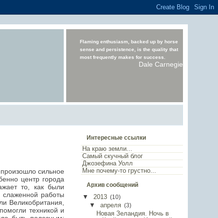
Flaming enthusiasm, backed up by horse
sense and persistence, is the quality that
most frequently makes for success.
Dale Carnegie
Интересные ссылки
На краю земли...
Самый скучный блог
Джозефина Уолл
Мне почему-то грустно...
у произошло сильное
бенно центр города
Архив сообщений
жает то, как были
й слаженной работы
▼
2013
(
10
)
ли Великобритания,
▼
апреля
(
3
)
помогли техникой и
Новая Зеландия. Ночь в