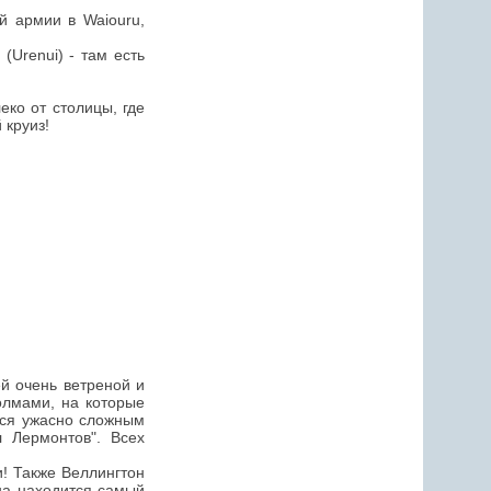
ей армии в Waiouru,
(Urenui) - там есть
еко от столицы, где
 круиз!
ей очень ветреной и
олмами, на которые
тся ужасно сложным
 Лермонтов". Всех
! Также Веллингтон
на находится самый