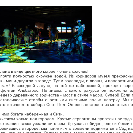
ана в виде цветного марае - очень красиво!
почти полностью окружен водой. Из коридоров музея прекрасны
к - мини-джунгли в городе. Тут и водопады, и лианы, и папоротник
ишкам! В соседней лагуне, на той же набережной, проходят соре
фонтан Альбатрос. Не знаем, с какого ракурса он похож на ал
едевр деревянного зодчества - мост в стиле маори. Супер!! Если 
металлические столбы с резными листьями пальм наверху. Мы 
ото готического собора Сент-Пол. Он весь построен из местных п
о ими богата набережная и Сити.
высоком холме над городом. Крутые серпантины привели нас туда 
ко машин также уехали ни с чем. До ужаса обидно, еще и бензин
правившись в городе, мы поняли, что времени подниматья в Сад н