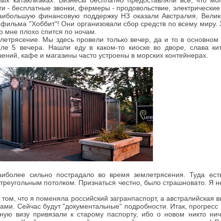
ных катаклизмах. Бизнесы бесплатно предоставляли все, что мо
ти - бесплатные звонки, фермеры - продовольствие, электрически
аибольшую финансовую поддержку НЗ оказали Австралия, Велик
ы фильма "Хоббит"! Они организовали сбор средств по всему миру.
ко мне плохо спится по ночам.
етрясение. Мы здесь провели только вечер, да и то в основном 
сле 5 вечера. Нашли еду в каком-то киоске во дворе, слава к
шений, кафе и магазины часто устроены в морских контейнерах.
иболее сильно пострадало во время землетрясения. Туда ест
реугольным потолком. Признаться честно, было страшновато. Я не
 том, что я поменяла российский загранпаспорт, а австралийская в
ами. Сейчас будут "документальные" подробности. Итак, прогресс н
ную визу привязали к старому паспорту, ибо о новом никто нич