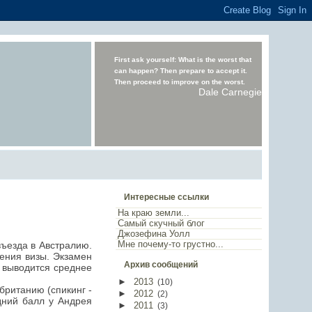
First ask yourself: What is the worst that
can happen? Then prepare to accept it.
Then proceed to improve on the worst.
Dale Carnegie
Интересные ссылки
На краю земли...
Самый скучный блог
Джозефина Уолл
Мне почему-то грустно...
ъезда в Австралию.
ения визы. Экзамен
Архив сообщений
х выводится среднее
►
2013
(
10
)
британию (спикинг -
►
2012
(
2
)
дний балл у Андрея
►
2011
(
3
)