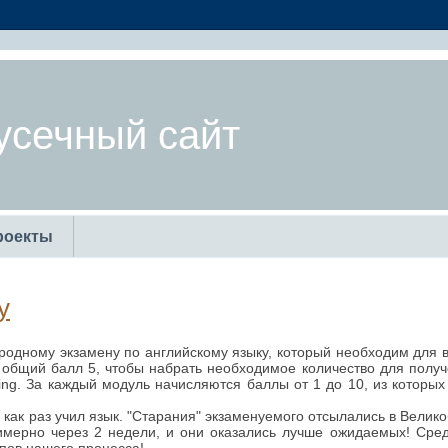
усечный сайт
роекты
у
одному экзамену по английскому языку, который необходим для в
общий балл 5, чтобы набрать необходимое количество для получ
writing. За каждый модуль начисляются баллы от 1 до 10, из которы
как раз учил язык. "Старания" экзаменуемого отсылались в Велико
римерно через 2 недели, и они оказались лучше ожидаемых! Сре