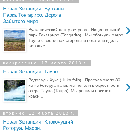
пятница, 22 марта 2013 г.
Новая Зеландия. Вулканы
Парка Тонгариро. Дорога
Забытого мира.
›
Вулканический центр острова - Национальный
парк Тонгариро (Tongariro) . Мы обогнули озеро
Таупо с восточной стороны и покатили вдоль
живопис...
воскресенье, 17 марта 2013 г.
Новая Зеландия. Таупо.
›
Водопады Хука (Huka falls) . Проехав около 80
км из Роторуа на юг, мы попали в окрестности
озера Таупо (Taupo). Мы решили посетить
краси...
вторник, 12 марта 2013 г.
Новая Зеландия. Клокочущий
Роторуа. Маори.