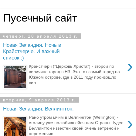
Пусечный сайт
четверг, 18 апреля 2013 г.
Новая Зеландия. Ночь в
Крайстчерче. И важный
список :)
›
Крайстчерч ("Церковь Христа") - второй по
величине город в НЗ. Это тот самый город на
Южном острове, где в 2011 году произошло
сил...
вторник, 9 апреля 2013 г.
Новая Зеландия. Веллингтон.
›
Рано утром мчим в Веллингтон (Wellington) -
столицу уже полюбившейся нам Страны Чудес.
Веллингтон известен своей очень ветреной и
переменчив...