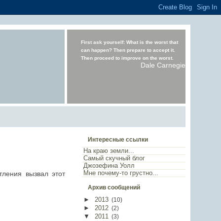
First ask yourself: What is the worst that
can happen? Then prepare to accept it.
Then proceed to improve on the worst.
Dale Carnegie
Интересные ссылки
На краю земли...
Самый скучный блог
Джозефина Уолл
Мне почему-то грустно...
тления вызвал этот
Архив сообщений
►
2013
(
10
)
►
2012
(
2
)
▼
2011
(
3
)