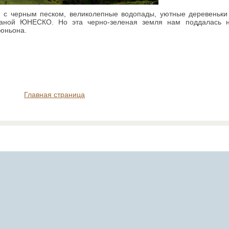
и с черным песком, великолепные водопады, уютные деревеньки 
храной ЮНЕСКО. Но эта черно-зеленая земля нам поддалась н
еюньона.
Главная страница
Ported to Blogger by
TemplatesForYou
, design by
Arcsin
Web Templates