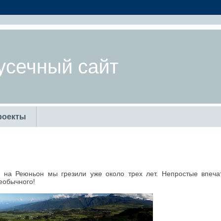
усечный сайт
роекты
е на Реюньон мы грезили уже около трех лет. Непростые впеча
еобычного!