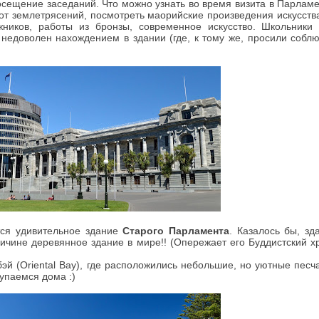
ещение заседаний. Что можно узнать во время визита в Парламен
от землетрясений, посмотреть маорийские произведения искусства
жников, работы из бронзы, современное искусство. Школьники
недоволен нахождением в здании (где, к тому же, просили соблю
тся удивительное здание
Старого Парламента
. Казалось бы, зд
еличине деревянное здание в мире!! (Опережает его Буддистский 
й (Oriental Bay), где расположились небольшие, но уютные песч
купаемся дома :)