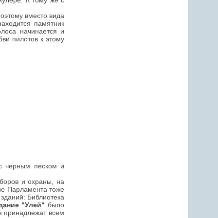
кулере. К тому же с
поэтому вместо вида
находится памятник
олоса начинается и
бви пилотов к этому
с черным песком и
боров и охраны, на
ние Парламента тоже
 зданий: Библиотека
дание "Улей"
было
ия принадлежат всем