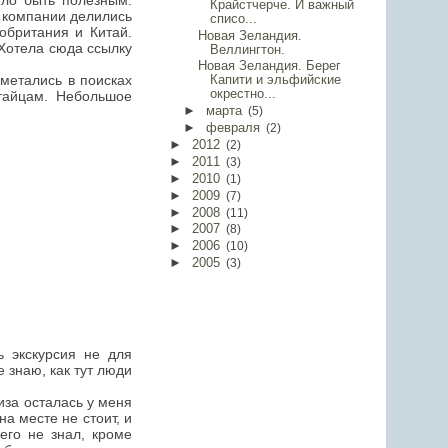
гло быть полезным:
Крайстчерче. И важный
е компании делились
списо...
обритания и Китай.
Новая Зеландия.
 Хотела сюда ссылку
Веллингтон.
Новая Зеландия. Берег
метались в поисках
Капити и эльфийские
окрестно...
итайцам. Небольшое
►
марта
(
5
)
►
февраля
(
2
)
►
2012
(
2
)
►
2011
(
3
)
►
2010
(
1
)
►
2009
(
7
)
►
2008
(
11
)
►
2007
(
8
)
►
2006
(
10
)
►
2005
(
3
)
ь экскурсия не для
 знаю, как тут люди
иза осталась у меня
а месте не стоит, и
его не знал, кроме