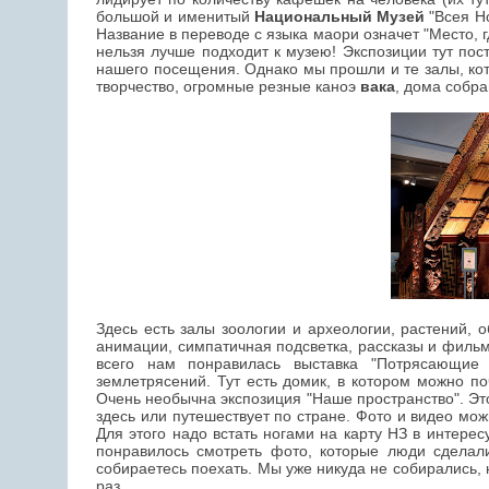
большой и именитый
Национальный Музей
"Всея Н
Название в переводе с языка маори означет "Место, г
нельзя лучше подходит к музею! Экспозиции тут пос
нашего посещения. Однако мы прошли и те залы, кото
творчество, огромные резные каноэ
вака
, дома собр
Здесь есть залы зоологии и археологии, растений, 
анимации, симпатичная подсветка, рассказы и фильмы
всего нам понравилась выставка "Потрясающие 
землетрясений. Тут есть домик, в котором можно по
Очень необычна экспозиция "Наше пространство". Эт
здесь или путешествует по стране. Фото и видео мож
Для этого надо встать ногами на карту НЗ в интере
понравилось смотреть фото, которые люди сделали
собираетесь поехать. Мы уже никуда не собирались, 
раз.