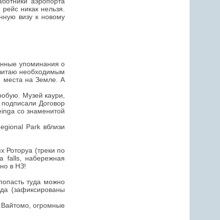
аботники аэропорта
 рейс никак нельзя.
нную визу к новому
оянные упоминания о
 считаю необходимым
 места на Земле. А
робую. Музей каури,
ы подписали Договор
einga со знаменитой
egional Park вблизи
х Роторуа (треки по
 falls, набережная
но в НЗ!
 попасть туда можно
ода (зафиксированы
т Вайтомо, огромные