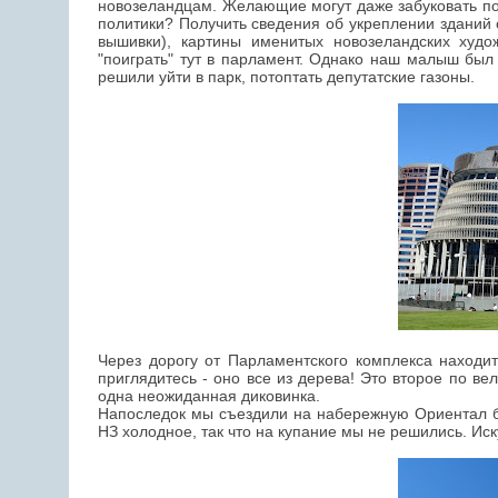
новозеландцам. Желающие могут даже забуковать пос
политики? Получить сведения об укреплении зданий 
вышивки), картины именитых новозеландских худо
"поиграть" тут в парламент. Однако наш малыш был 
решили уйти в парк, потоптать депутатские газоны.
Через дорогу от Парламентского комплекса находи
приглядитесь - оно все из дерева! Это второе по в
одна неожиданная диковинка.
Напоследок мы съездили на набережную Ориентал бэ
НЗ холодное, так что на купание мы не решились. Ис