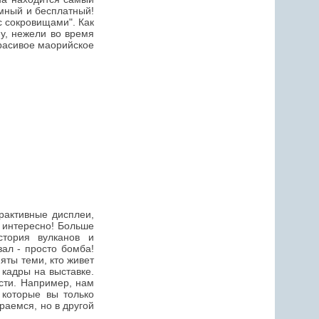
омный и бесплатный!
с сокровищами". Как
му, нежели во время
красивое маорийское
ерактивные дисплеи,
о интересно! Больше
стория вулканов и
зал - просто бомба!
яты теми, кто живет
 кадры на выставке.
ости. Например, нам
 которые вы только
раемся, но в другой