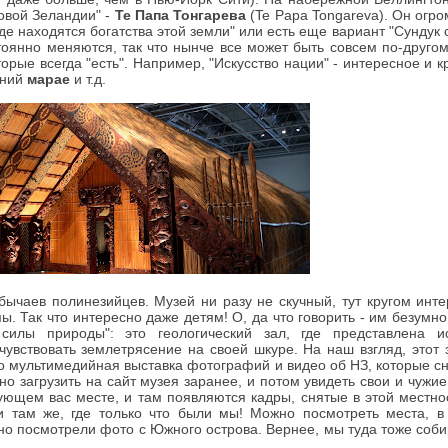
овой Зеландии" -
Те Папа Тонгарева
(Te Papa Tongareva). Он огр
де находятся богатства этой земли" или есть еще вариант "Сундук 
тоянно меняются, так что нынче все может быть совсем по-друго
рые всегда "есть". Например, "Искусство нации" - интересное и 
аний
марае
и т.д.
обычаев полинезийцев. Музей ни разу не скучный, тут кругом инт
. Так что интересно даже детям! О, да что говорить - им безумн
силы природы": это геологический зал, где представлена и
чувствовать землетрясение на своей шкуре. На наш взгляд, этот 
о мультимедийная выставка фотографий и видео об НЗ, которые сн
но загрузить на сайт музея заранее, и потом увидеть свои и чужие
сующем вас месте, и там появляются кадры, снятые в этой местн
 там же, где только что были мы! Можно посмотреть места, в
но посмотрели фото с Южного острова. Вернее, мы туда тоже соби