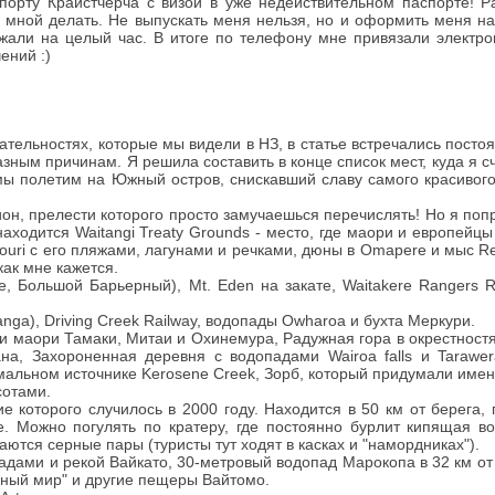
опорту Крайстчерча с визой в уже недействительном паспорте! Р
о мной делать. Не выпускать меня нельзя, но и оформить меня на
ржали на целый час. В итоге по телефону мне привязали электро
ений :)
ательностях, которые мы видели в НЗ, в статье встречались пост
разным причинам. Я решила составить в конце список мест, куда я
мы полетим на Южный остров, снискавший славу самого красивого
ион, прелести которого просто замучаешься перечислять! Но я поп
 находится Waitangi Treaty Grounds - место, где маори и европейц
ouri с его пляжами, лагунами и речками, дюны в Omapere и мыс R
как мне кажется.
е, Большой Барьерный), Mt. Eden на закате, Waitakere Rangers R
anga), Driving Creek Railway, водопады Owharoa и бухта Меркури.
ни маори Тамаки, Митаи и Охинемура, Радужная гора в окрестностя
на, Захороненная деревня с водопадами Wairoa falls и Tarawera
рмальном источнике Kerosene Creek, Зорб, который придумали имен
сотами.
е которого случилось в 2000 году. Находится в 50 км от берега,
ре. Можно погулять по кратеру, где постоянно бурлит кипящая в
аются серные пары (туристы тут ходят в касках и "намордниках").
садами и рекой Вайкато, 30-метровый водопад Марокопа в 32 км о
янный мир" и другие пещеры Вайтомо.