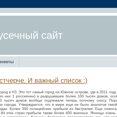
усечный сайт
роекты
стчерче. И важный список :)
город в НЗ. Это тот самый город на Южном острове, где в 2011 год
из них 1 россиянин) и разрушившее более 100 тысяч домов, осо
 тысяч домов вообще подлежали теперь полному сносу. Пора
е города. Утверждается, что в мире еще не было аналогов тако
аждан. Более 300 полицейских прибыли из Австралии. Еще помога
 Из этих стран прибыли также более 400 военных. Японцы очень 