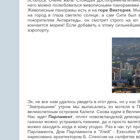
осталось. Очень жаль! Стоящая достопримечательнос
него можно полюбоваться живописными панорамами 
Живописные панорамы есть и на
горе Виктория
. Мы
на город в глаза светило солнце, а сам Сити был 
покорителям Антарктиды, он смотрит строго на юг
кончается морем! Если добавить к этому сильнейшие
аэропорту.
Эх, не все нам удалось увидеть в этот день, но у нас
"Завтрашним" утром мы выписались из мотеля в 
великолепным островом Капити. Снова едем в Веллинг
Нас ждет
Парламент
, оплот новозеландской демокр
газонах можно устраивать пикники, да и просто валя
можно заходить когда и кому угодно. Раз в час тут п
Парламента, Дом Парламента и "Улей" - Executive W
нарисовано архитектором Б. Спенсом на салфетке во