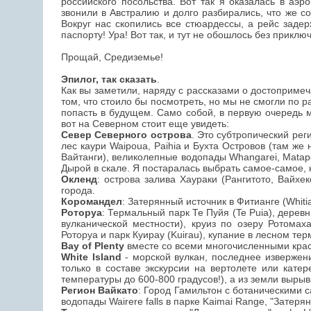
российского посольства. Вот так я оказалась в аэр
звонили в Австралию и долго разбирались, что же с
Вокруг нас скопились все стюардессы, а рейс заде
паспорту! Ура! Вот так, и тут не обошлось без приключ
Прощай, Средиземье!
Эпилог, так сказать
.
Как вы заметили, наряду с рассказами о достопримеч
том, что стоило бы посмотреть, но мы не смогли по 
попасть в будущем. Само собой, в первую очередь 
вот на Северном стоит еще увидеть:
Север Северного острова
. Это субтропический рег
лес каури Waipoua, Paihia и Бухта Островов (там же
Вайтанги), великолепные водопады Whangarei, Matap
Дырой в скале. Я постаралась выбрать самое-самое, 
Окленд
: острова залива Хаураки (Рангитото, Вайхек
города.
Коромандел
: Затерянный источник в Фитианге (Whiti
Роторуа
: Термальный парк Те Пуйя (Te Puia), дерев
вулканической местности), круиз по озеру Ротомаха
Роторуа и парк Куирау (Kuirau), купание в лесном те
Bay of Plenty
вместе со всеми многочисленными кра
White Island
- морской вулкан, последнее извержени
только в составе экскурсии на вертолете или кате
температуры до 600-800 градусов!), а из земли вырыв
Регион Вайкато
: Город Гамильтон с ботаническими 
водопады Wairere falls в парке Kaimai Range, "Затер