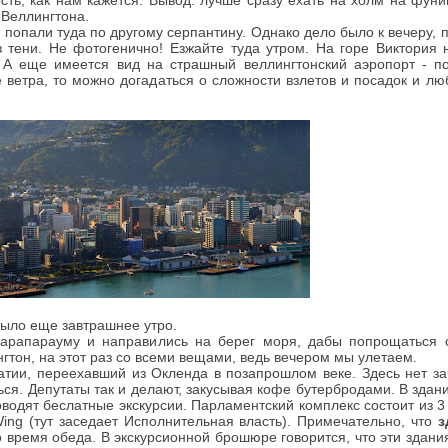
ть, как нам кажется. Вывод: лучше сразу ехать на холм на фуни
Веллингтона.
 попали туда по другому серпантину. Однако дело было к вечеру, 
в тени. Не фотогенично! Езжайте туда утром. На горе Виктория 
. А еще имеется вид на страшный веллингтонский аэропорт - п
 ветра, то можно догадаться о сложности взлетов и посадок и лю
 было еще завтрашнее утро.
Парапарауму и направились на берег моря, дабы попрощаться 
тон, на этот раз со всеми вещами, ведь вечером мы улетаем.
атии, переехавший из Окленда в позапрошлом веке. Здесь нет за
ться. Депутаты так и делают, закусывая кофе бутербродами. В зда
роводят беслатные экскурсии. Парламентский комплекс состоит из 3
ing (тут заседает Исполнительная власть). Примечательно, что
з
 время обеда. В экскурсионной брошюре говорится, что эти здан