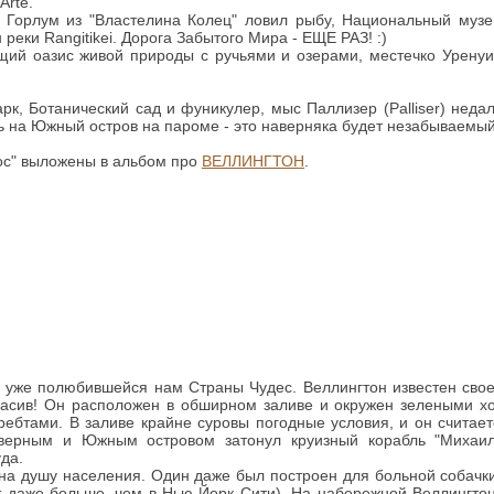
Arte.
 где Горлум из "Властелина Колец" ловил рыбу, Национальный муз
реки Rangitikei. Дорога Забытого Мира - ЕЩЕ РАЗ! :)
ящий оазис живой природы с ручьями и озерами, местечко Уренуи 
рк, Ботанический сад и фуникулер, мыс Паллизер (Palliser) недал
ь на Южный остров на пароме - это наверняка будет незабываемый
нос" выложены в альбом про
ВЕЛЛИНГТОН
.
цу уже полюбившейся нам Страны Чудес. Веллингтон известен сво
красив! Он расположен в обширном заливе и окружен зелеными х
ребтами. В заливе крайне суровы погодные условия, и он считае
верным и Южным островом затонул круизный корабль "Михаил
да.
на душу населения. Один даже был построен для больной собачки
ут даже больше, чем в Нью-Йорк Сити). На набережной Веллингто