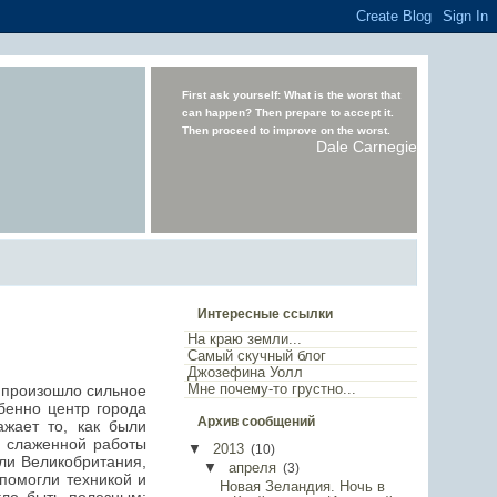
First ask yourself: What is the worst that
can happen? Then prepare to accept it.
Then proceed to improve on the worst.
Dale Carnegie
Интересные ссылки
На краю земли...
Самый скучный блог
Джозефина Уолл
Мне почему-то грустно...
у произошло сильное
бенно центр города
Архив сообщений
жает то, как были
й слаженной работы
▼
2013
(
10
)
ли Великобритания,
▼
апреля
(
3
)
помогли техникой и
Новая Зеландия. Ночь в