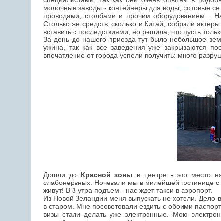
специалистами, так как они очень опытны в подоб
молочные заводы - контейнеры для воды, сотовые се
проводами, столбами и прочим оборудованием... Н
Столько же средств, сколько и Китай, собрали актер
вставить с последствиями, но решила, что пусть толь
За день до нашего приезда тут было небольшое земл
ужина, так как все заведения уже закрываются по
впечатление от города успели получить: много разру
Дошли до
Красной зоны
в центре - это место на
слабонервных. Ночевали мы в милейшей гостинице с т
живут! В 3 утра подъем - нас ждет такси в аэропорт.
Из Новой Зеландии меня выпускать не хотели. Дело в
в старом. Мне посоветовали ездить с обоими паспорт
визы стали делать уже электронные. Мою электрон