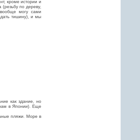
т, кроме истории и
 (резьбу по дереву,
 вообще могу сами
дать тишину), и мы
ание как здание, но
храм в Японии). Еще
аные пляжи. Море в