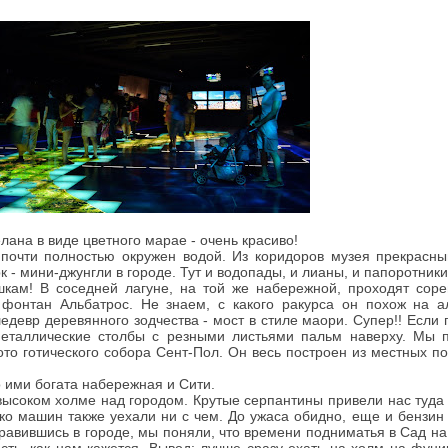
ана в виде цветного марае - очень красиво!
почти полностью окружен водой. Из коридоров музея прекрасны
к - мини-джунгли в городе. Тут и водопады, и лианы, и папоротник
ишкам! В соседней лагуне, на той же набережной, проходят соре
фонтан Альбатрос. Не знаем, с какого ракурса он похож на ал
едевр деревянного зодчества - мост в стиле маори. Супер!! Если 
металлические столбы с резными листьями пальм наверху. Мы 
ото готического собора Сент-Пол. Он весь построен из местных п
о ими богата набережная и Сити.
высоком холме над городом. Крутые серпантины привели нас туда 
ко машин также уехали ни с чем. До ужаса обидно, еще и бензин
правившись в городе, мы поняли, что времени подниматья в Сад н