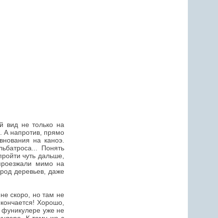
й вид не только на
и. А напротив, прямо
внования на каноэ.
ьбатроса... Понять
пройти чуть дальше,
проезжали мимо на
ород деревьев, даже
не скоро, но там не
 кончается! Хорошо,
а фуникулере уже не