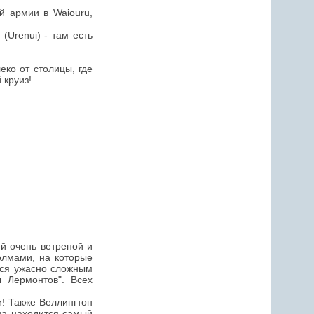
ей армии в Waiouru,
(Urenui) - там есть
еко от столицы, где
 круиз!
ей очень ветреной и
олмами, на которые
тся ужасно сложным
 Лермонтов". Всех
! Также Веллингтон
на находится самый