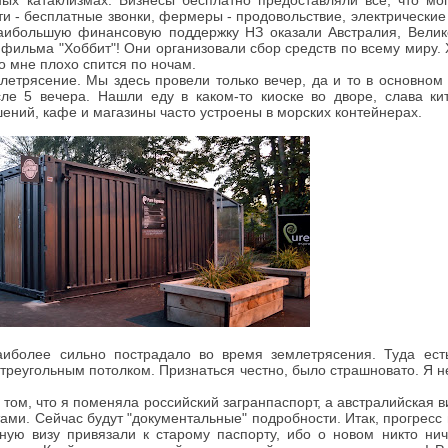
ных катаклизмах. Бизнесы бесплатно предоставляли все, что мо
ти - бесплатные звонки, фермеры - продовольствие, электрически
аибольшую финансовую поддержку НЗ оказали Австралия, Велик
ы фильма "Хоббит"! Они организовали сбор средств по всему миру.
ко мне плохо спится по ночам.
етрясение. Мы здесь провели только вечер, да и то в основном 
сле 5 вечера. Нашли еду в каком-то киоске во дворе, слава к
шений, кафе и магазины часто устроены в морских контейнерах.
иболее сильно пострадало во время землетрясения. Туда ест
реугольным потолком. Признаться честно, было страшновато. Я не
 том, что я поменяла российский загранпаспорт, а австралийская в
ами. Сейчас будут "документальные" подробности. Итак, прогресс н
ную визу привязали к старому паспорту, ибо о новом никто нич