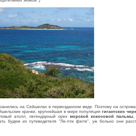
ицательных знаков :)
хранились на Сейшелах в первозданном виде. Поэтому на островах
сейшельские крачки, крупнейшая в мире популяция
гигантских чер
лловый атолл, легендарный орех
морской кокосовой пальмы
,
ать будем из путеводителя "Ле-пти фюте", уж больно они расс