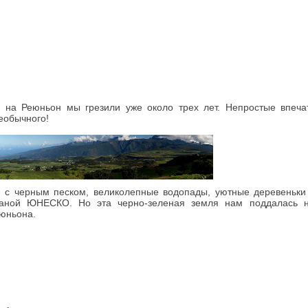
е на Реюньон мы грезили уже около трех лет. Непростые впеча
еобычного!
и с черным песком, великолепные водопады, уютные деревеньки 
храной ЮНЕСКО. Но эта черно-зеленая земля нам поддалась н
еюньона.