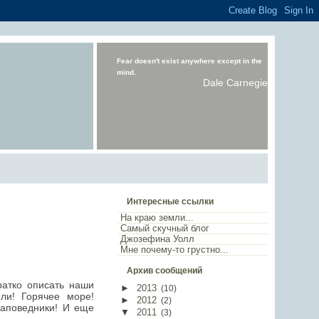
Fear doesn't exist anywhere except in the
mind.
Dale Carnegie
Интересные ссылки
На краю земли...
Самый скучный блог
Джозефина Уолл
Мне почему-то грустно...
Архив сообщений
ратко описать наши
►
2013
(
10
)
ли! Горячее море!
►
2012
(
2
)
Заповедники! И еще
▼
2011
(
3
)