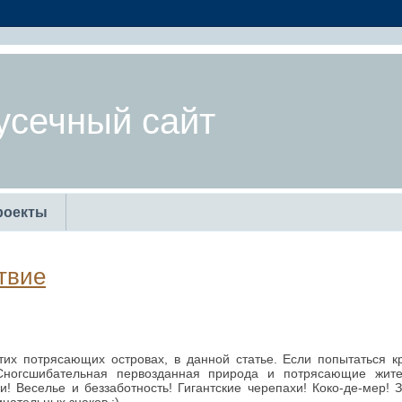
усечный сайт
роекты
твие
этих потрясающих островах, в данной статье. Если попытаться к
Сногсшибательная первозданная природа и потрясающие жите
! Веселье и беззаботность! Гигантские черепахи! Коко-де-мер! 