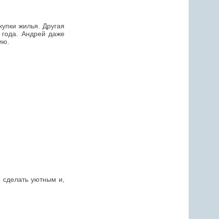
купки жилья. Другая
 года. Андрей даже
ию.
о сделать уютным и,