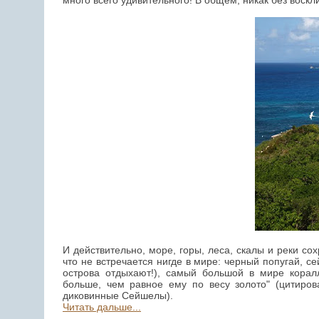
много всего удивительного! В общем, никак без воскл
И действительно, море, горы, леса, скалы и реки со
что не встречается нигде в мире: черный попугай, 
острова отдыхают!), самый большой в мире кора
больше, чем равное ему по весу золото" (цитиров
диковинные Сейшелы).
Читать дальше...