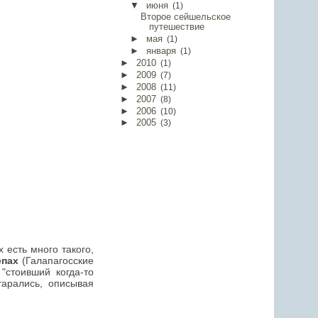
▼
июня
(
1
)
Второе сейшельское
путешествие
►
мая
(
1
)
►
января
(
1
)
►
2010
(
1
)
►
2009
(
7
)
►
2008
(
11
)
►
2007
(
8
)
►
2006
(
10
)
►
2005
(
3
)
 есть много такого,
епах
(Галапагосские
 "стоивший когда-то
тарались, описывая