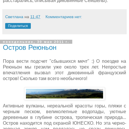
расстарались, описывая диковинные Сейшелы).
Светлана
на
11:47
Комментариев нет:
Поделиться
понедельник, 30 мая 2011 г.
Остров Реюньон
Пора вести подсчет "сбывшихся мечт" :) О поездке на
Реюньон мы грезили уже около трех лет. Непростые
впечатления вызвал этот диковинный французский
остров! Сколько там всего необычного!
Активные вулканы, нереальной красоты горы, пляжи с
черным песком, великолепные водопады, уютные
деревеньки в глубине острова, тропическая природа...
Остров находится под охраной ЮНЕСКО. Но эта черно-
зеленая земля нам поддалась не сразу, пришлось