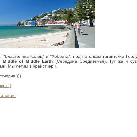
 "Властелина Колец" и "Хоббита": под потолком гигантский Горл
 Middle of Middle Earth
(Середина Средиземья). Тут же и сув
и. Мы летим в Крайстчерч.
тчерча )))
сок :)
стности.