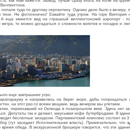
ть, как нам кажется. Вывод: лучше сразу ехать на холм на фуни
Веллингтона.
 попали туда по другому серпантину. Однако дело было к вечеру, 
в тени. Не фотогенично! Езжайте туда утром. На горе Виктория 
. А еще имеется вид на страшный веллингтонский аэропорт - п
 ветра, то можно догадаться о сложности взлетов и посадок и лю
 было еще завтрашнее утро.
Парапарауму и направились на берег моря, дабы попрощаться 
тон, на этот раз со всеми вещами, ведь вечером мы улетаем.
атии, переехавший из Окленда в позапрошлом веке. Здесь нет за
ться. Депутаты так и делают, закусывая кофе бутербродами. В зда
роводят беслатные экскурсии. Парламентский комплекс состоит из 3
ing (тут заседает Исполнительная власть). Примечательно, что
з
 время обеда. В экскурсионной брошюре говорится, что эти здан