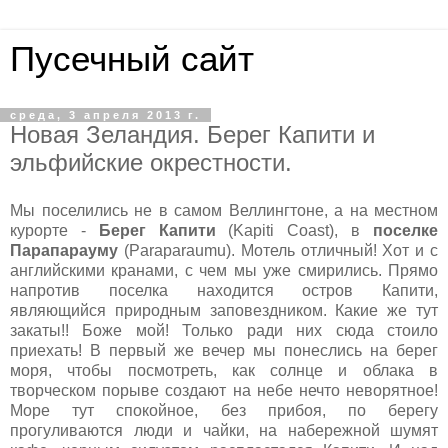
Пусечный сайт
среда, 3 апреля 2013 г.
Новая Зеландия. Берег Капити и
эльфийские окрестности.
Мы поселились не в самом Веллингтоне, а на местном
курорте -
Берег Капити
(Kapiti Coast), в
поселке
Парапарауму
(Paraparaumu). Мотель отличный! Хот и с
английскими кранами, с чем мы уже смирились. Прямо
напротив поселка находится остров Капити,
являющийся природным заповездником. Какие же тут
закаты!! Боже мой! Только ради них сюда стоило
приехать! В первый же вечер мы понеслись на берег
моря, чтобы посмотреть, как солнце и облака в
творческом порыве создают на небе нечто неворятное!
Море тут спокойное, без прибоя, по берегу
прогуливаются люди и чайки, на набережной шумят