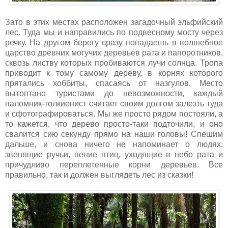
Зато в этих местах расположен загадочный эльфийский
лес. Туда мы и направились по подвесному мосту через
речку. На другом берегу сразу попадаешь в волшебное
царство древних могучих деревьев рата и папоротников,
сквозь листву которых пробиваются лучи солнца. Тропа
приводит к тому самому дереву, в корнях которого
прятались хоббиты, спасаясь от назгулов. Место
вытоптано туристами до невозможности, каждый
паломник-толкиенист считает своим долгом залезть туда
и сфотографироваться. Мы же просто рядом постояли, а
то кажется, что дерево просто-таки подточили, и оно
свалится сию секунду прямо на наши головы! Спешим
дальше, и снова ничего не напоминает о людях:
звенящие ручьи, пение птиц, уходящие в небо рата и
причудливо переплетенные корни деревьев. Все
правильно, так и должен выглядеть лес из сказки!