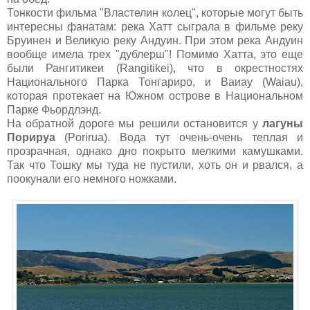
Тонкости фильма "Властелин колец", которые могут быть
интересны фанатам: река Хатт сыграла в фильме реку
Бруинен и Великую реку Андуин. При этом река Андуин
вообще имела трех "дублерш"! Помимо Хатта, это еще
были Рангитикеи (Rangitikei), что в окрестностях
Национального Парка Тонгариро, и Ваиау (Waiau),
которая протекает на Южном острове в Национальном
Парке Фьордлэнд.
На обратной дороге мы решили остановится у
лагуны
Порируа
(Porirua). Вода тут очень-очень теплая и
прозрачная, однако дно покрыто мелкими камушками.
Так что Тошку мы туда не пустили, хоть он и рвался, а
поокунали его немного ножками.