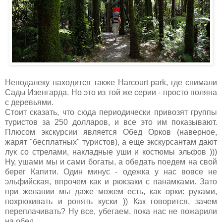
Неподалеку находится также Harcourt park, где снимали
Сады Изенгарда. Но это из той же серии - просто поляна
с деревьями.
Стоит сказать, что сюда периодически привозят группы
туристов за 250 долларов, и все это им показывают.
Плюсом экскурсии является Обед Орков (наверное,
жарят "бесплатных" туристов), а еще экскурсантам дают
лук со стрелами, накладные уши и костюмы эльфов )))
Ну, ушами мы и сами богаты, а обедать поедем на свой
берег Капити. Один минус - одежка у нас вовсе не
эльфийская, впрочем как и рюкзаки с панамками. Зато
при желании мы даже можем есть, как орки: руками,
похрюкивать и ронять куски )) Как говорится, зачем
переплачивать? Ну все, убегаем, пока нас не пожарили
на обед.