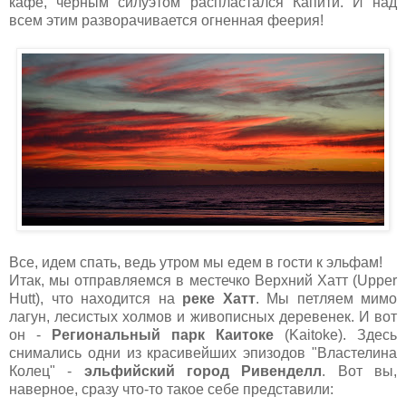
кафе, черным силуэтом распластался Капити. И над
всем этим разворачивается огненная феерия!
Все, идем спать, ведь утром мы едем в гости к эльфам!
Итак, мы отправляемся в местечко Верхний Хатт (Upper
Hutt), что находится на
реке Хатт
. Мы петляем мимо
лагун, лесистых холмов и живописных деревенек. И вот
он -
Региональный парк Каитоке
(Kaitoke). Здесь
снимались одни из красивейших эпизодов "Властелина
Колец" -
эльфийский город Ривенделл
. Вот вы,
наверное, сразу что-то такое себе представили: