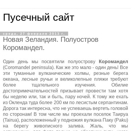
Пусечный сайт
среда, 27 февраля 2013 г.
Новая Зеландия. Полуостров
Коромандел.
Один день мы посвятили полуострову
Коромандел
(Coromandel peninsula). Как же это мало - один день! Все
эти туманные вулканические холмы, резные берега
океана, лесные ручьи и великолепные пляжи требуют
более тщательного изучения. Обилие
достопримечательностей призывает провести там хотя
бы неделю или, так и быть, пару ночей. К тому же ехать
из Окленда туда более 200 км по лесистым серпантинам.
Дорога так интересна, что не успеваешь вертеть головой
по сторонам! В том числе мы проехали поселок Таируа
(Tairua), расположенный у подножия вулкана Паку (Paku)
на берегу живописного залива. Жаль, что мы