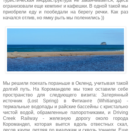
туристическая инфраструктура не заканчивается, здесь
огранизовали еще кемпинг и кафешки. В одной такой мы
приобрели еду и пообедали на берегу речки. Как раз
начался отлив, но ямку рыть мы поленились ))
Мы решили поехать пораньше в Окленд, учитывая такой
долгий путь. На Короманделе мы тоже оставили себе
пространство для следующего визита: Затерянный
источник (Lost Spring) в Фитианге (Whitianga) -
термальные водопады и райские бассейны с кристально
чистой водой, обрамленные папоротниками, и Driving
Creek Railway - железную дорогу около города
Коромандел, которая вьется вдоль отвестных скал,
лесов каури, петляя по виадукам и сквозь тоннели. Еще