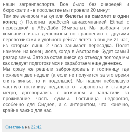
наши загранпаспорта. Все было без очередей и
бюрократии - в посольстве мы провели 20 минут.
Тем же вечером мы купили
билеты на самолет в один
конец
:) Полетим арабской авиакомпанией Etihad с
пересадкой в Абу-Даби (Эмираты). Мы выбрали эту
компанию из-за дешевизны по сравнению с другими
перевозчиками и удобного рейса: лететь в общем 21 час,
из которых лишь 2 часа занимает пересадка. Полет
намечен на конец июля, когда в Австралии будет самый
разгар зимы. Зато за оставшиеся до отъезда полгода мы
как следует подготовимся и заработаем еще денежек.
Мы сразу же решили забронировать и гостиницу, где
поживем две недели (а если не получится за это время
снять жилье, то и подольше). Мы нашли небольшую
частную гостиницу недалеко от аэропорта и станции
метро, договорились с хозяином и заплатили за
проживание часть суммы. Гостиница недорогая,
особенно для Сиднея, и с интернетом, что, конечно,
крайне важно для нас.
Светлана
на
22:42