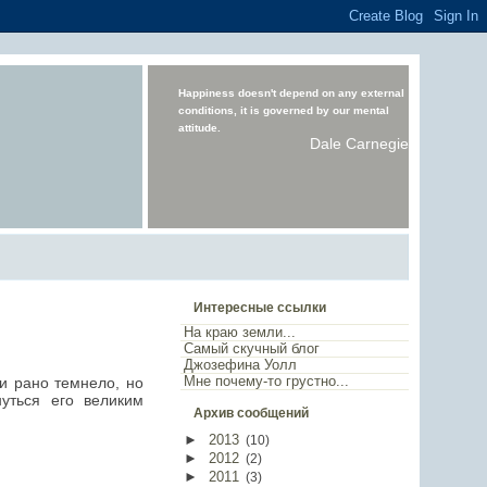
Happiness doesn't depend on any external
conditions, it is governed by our mental
attitude.
Dale Carnegie
Интересные ссылки
На краю земли...
Самый скучный блог
Джозефина Уолл
Мне почему-то грустно...
и рано темнело, но
уться его великим
Архив сообщений
►
2013
(
10
)
►
2012
(
2
)
►
2011
(
3
)