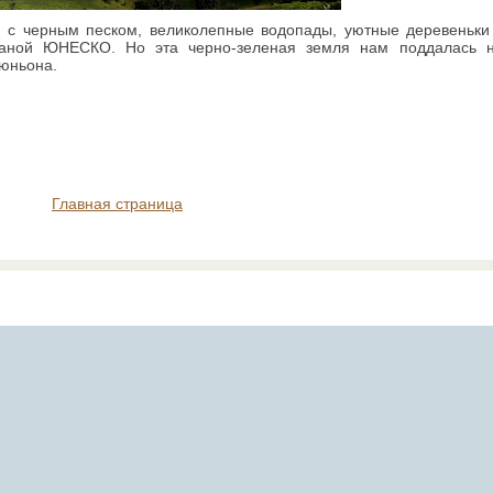
и с черным песком, великолепные водопады, уютные деревеньки 
храной ЮНЕСКО. Но эта черно-зеленая земля нам поддалась н
еюньона.
Главная страница
Ported to Blogger by
TemplatesForYou
, design by
Arcsin
Web Templates