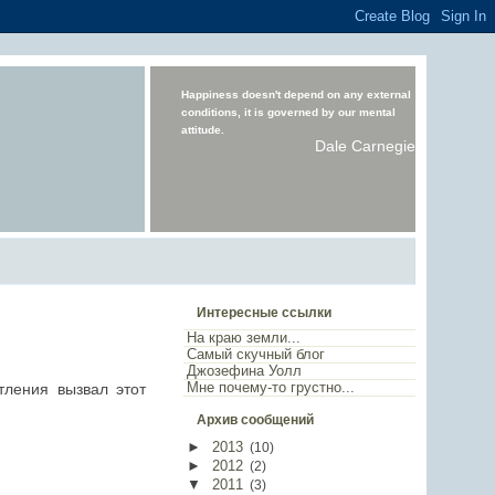
Happiness doesn't depend on any external
conditions, it is governed by our mental
attitude.
Dale Carnegie
Интересные ссылки
На краю земли...
Самый скучный блог
Джозефина Уолл
Мне почему-то грустно...
тления вызвал этот
Архив сообщений
►
2013
(
10
)
►
2012
(
2
)
▼
2011
(
3
)