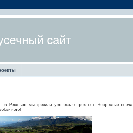
усечный сайт
роекты
е на Реюньон мы грезили уже около трех лет. Непростые впеча
еобычного!