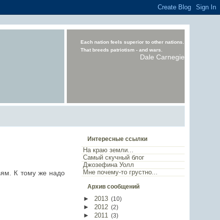
Each nation feels superior to other nations.
That breeds patriotism - and wars.
Dale Carnegie
Интересные ссылки
На краю земли...
Самый скучный блог
Джозефина Уолл
Мне почему-то грустно...
ям. К тому же надо
Архив сообщений
►
2013
(
10
)
►
2012
(
2
)
►
2011
(
3
)