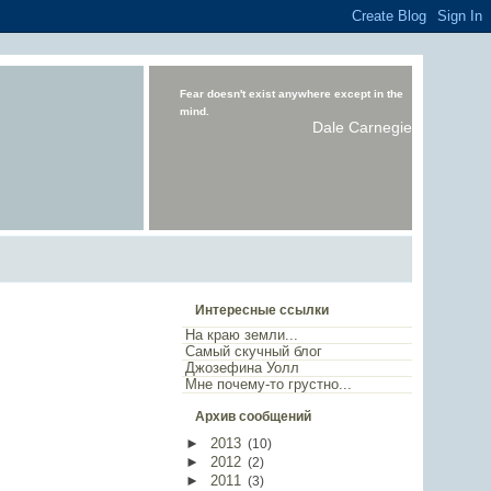
Fear doesn't exist anywhere except in the
mind.
Dale Carnegie
Интересные ссылки
На краю земли...
Самый скучный блог
Джозефина Уолл
Мне почему-то грустно...
Архив сообщений
►
2013
(
10
)
►
2012
(
2
)
►
2011
(
3
)