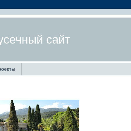
усечный сайт
роекты