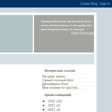
Flaming enthusiasm, backed up by horse
sense and persistence, is the quality that
most frequently makes for success.
Dale Carnegie
Интересные ссылки
На краю земли...
Самый скучный блог
Джозефина Уолл
Мне почему-то грустно...
Архив сообщений
►
2013
(
10
)
►
2012
(
2
)
►
2011
(
3
)