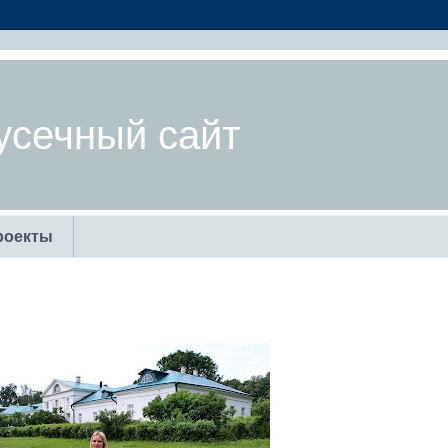
усечный сайт
роекты