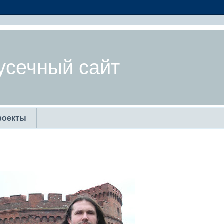
усечный сайт
роекты