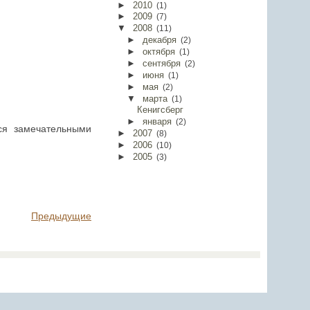
►
2010
(
1
)
►
2009
(
7
)
▼
2008
(
11
)
►
декабря
(
2
)
►
октября
(
1
)
►
сентября
(
2
)
►
июня
(
1
)
►
мая
(
2
)
▼
марта
(
1
)
Кенигсберг
►
января
(
2
)
ся замечательными
►
2007
(
8
)
►
2006
(
10
)
►
2005
(
3
)
Предыдущие