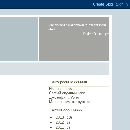
Fear doesn't exist anywhere except in the
mind.
Dale Carnegie
Интересные ссылки
На краю земли...
Самый скучный блог
Джозефина Уолл
Мне почему-то грустно...
Архив сообщений
►
2013
(
10
)
►
2012
(
2
)
►
2011
(
3
)