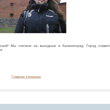
ской! Мы слетали на выходные в Калининград. Город славит
и.
Главная страница
Ported to Blogger by
TemplatesForYou
, design by
Arcsin
Web Templates