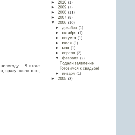
►
2010
(
1
)
►
2009
(
7
)
►
2008
(
11
)
►
2007
(
8
)
▼
2006
(
10
)
►
декабря
(
1
)
►
октября
(
1
)
►
августа
(
1
)
►
июля
(
1
)
►
мая
(
1
)
►
апреля
(
2
)
▼
февраля
(
2
)
Подали заявление
епогоду... В итоге
Готовимся к свадьбе!
, сразу после того,
►
января
(
1
)
►
2005
(
3
)