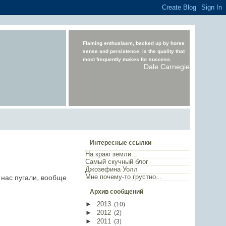
Flaming enthusiasm, backed up by horse
sense and persistence, is the quality that
most frequently makes for success.
Dale Carnegie
Интересные ссылки
На краю земли...
Самый скучный блог
Джозефина Уолл
Мне почему-то грустно...
 нас пугали, вообще
Архив сообщений
►
2013
(
10
)
►
2012
(
2
)
►
2011
(
3
)